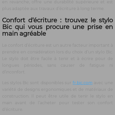
en revanche, offre une durabilité supérieure et est
plus adaptée aux travaux d’écriture à long terme.
Confort d’écriture : trouvez le stylo
Bic qui vous procure une prise en
main agréable
Le confort d’écriture est un autre facteur important à
prendre en considération lors du choix d’un stylo Bic.
Le stylo doit être facile à tenir et à écrire pour de
longues périodes, sans causer de fatigue ni
d’inconfort.
Les stylos Bic sont disponibles sur
fr.bic.com
avec une
variété de designs ergonomiques et de matériaux de
construction. Il peut être utile de tenir le stylo en
main avant de l’acheter pour tester son confort
d’écriture.