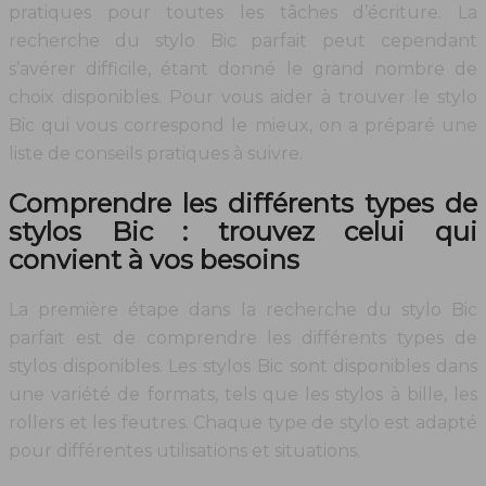
pratiques pour toutes les tâches d’écriture. La
recherche du stylo Bic parfait peut cependant
s’avérer difficile, étant donné le grand nombre de
choix disponibles. Pour vous aider à trouver le stylo
Bic qui vous correspond le mieux, on a préparé une
liste de conseils pratiques à suivre.
Comprendre les différents types de
stylos Bic : trouvez celui qui
convient à vos besoins
La première étape dans la recherche du stylo Bic
parfait est de comprendre les différents types de
stylos disponibles. Les stylos Bic sont disponibles dans
une variété de formats, tels que les stylos à bille, les
rollers et les feutres. Chaque type de stylo est adapté
pour différentes utilisations et situations.