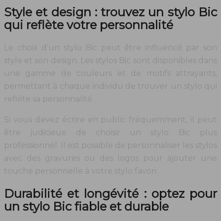
Style et design : trouvez un stylo Bic
qui reflète votre personnalité
Le choix d’un stylo Bic peut être influencé par son
style et son design. Les stylos Bic sont disponibles dans
une gamme de couleurs et de motifs attrayants,
permettant à chaque individu de trouver un stylo qui
reflète sa personnalité.
Si vous devez écrire en public fréquemment, il peut
être judicieux de choisir un stylo Bic plus
professionnel. Il est possible de personnaliser les stylos
avec des gravures ou des logos pour ajouter une
touche personnelle à votre stylo favori.
Durabilité et longévité : optez pour
un stylo Bic fiable et durable