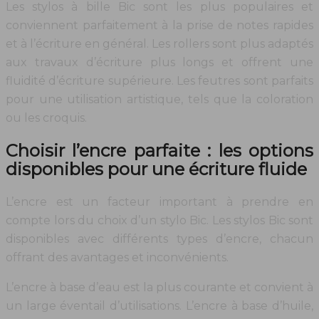
Les stylos à bille Bic sont les plus populaires et
conviennent parfaitement à la prise de notes rapides
et à l’écriture en général. Les rollers sont plus adaptés
aux travaux d’écriture plus longs et offrent une
fluidité d’écriture supérieure. Les feutres sont parfaits
pour une utilisation artistique, tels que la coloration
ou les croquis.
Choisir l’encre parfaite : les options
disponibles pour une écriture fluide
L’encre est un facteur important à prendre en
compte lors du choix d’un stylo Bic. Les stylos Bic sont
disponibles avec différents types d’encre, chacun
offrant des avantages et inconvénients.
L’encre à base d’eau est la plus courante et convient à
un large éventail d’utilisations. L’encre à base d’huile,