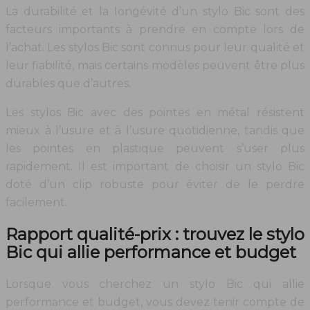
La durabilité et la longévité d’un stylo Bic sont des
facteurs importants à prendre en compte lors de
l’achat. Les stylos Bic sont connus pour leur qualité et
leur fiabilité, mais certains modèles peuvent être plus
durables que d’autres.
Les stylos Bic avec des pointes en métal résistent
mieux à l’usure et à l’usure quotidienne, tandis que
les pointes en plastique peuvent s’user plus
rapidement. Il est important de choisir un stylo Bic
doté d’un clip robuste pour éviter de le perdre
facilement.
Rapport qualité-prix : trouvez le stylo
Bic qui allie performance et budget
Lorsque vous cherchez un stylo Bic qui allie
performance et budget, vous devez tenir compte de